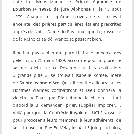
date fut Monseigneur le
Prince Alphonse de
Bourbon
(+ 1989), de jure
Alphonse II
, le 15 août
1979. Chaque fois qu’une souveraine se trouvait
enceinte, des prières particulières étaient prescrites
auprès de Notre-Dame du Puy, pour que la grossesse
de la Reine et sa délivrance se passent bien.
Il ne faut pas oublier que parmi la foule immense des
pèlerins du 25 mars 1429, accourue pour implorer le
secours divin sur ce Royaume où il y avait alors
« grande pitié », se trouvait Isabelle Romée, mère
de
Sainte Jeanne-d’Arc
. Qui affirmait d’ailleurs : « Les
Hommes d’armes combattront et Dieu donnera la
victoire. » Pour que Dieu donne la victoire il faut
d’abord la lui demander : prier, supplier, implorer… .
Voilà pourquoi la
Confrérie Royale
et l’
UCLF
s’associe
pour proposer à leurs membres, à leur adhérents, de
se retrouver au Puy-En-Velay les 4 et 5 juin prochains,