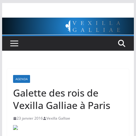
Passer
au
contenu
AGENDA
Galette des rois de
Vexilla Galliae à Paris
23 janvier 2016
Vexilla Galliae