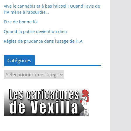
Vive le cannabis et à bas l’alcool ! Quand l’avis de
l’IA mène à l’absurdie…
Etre de bonne foi
Quand la patrie devient un dieu
Règles de prudence dans l’usage de l’I.A.
Catégories
C
a
t
é
g
o
r
i