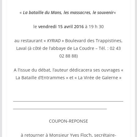
«
La bataille du Mans, les massacres, le souvenir
«
le
vendredi 15 avril 2016
à 19 h 30
au restaurant «
KYRIAD
» Boulevard des Trappistines,
Laval (à côté de l’abbaye de La Coudre – Tél. : 02 43
02 88 88)
A l’issue du débat, l’auteur dédicacera ses ouvrages «
La Bataille d’Entrammes » et « La Virée de Galerne »
____________________________________________________________
___________________________________________________
COUPON-REPONSE
à retourner à Monsieur Yves Floc’h, secrétaire-