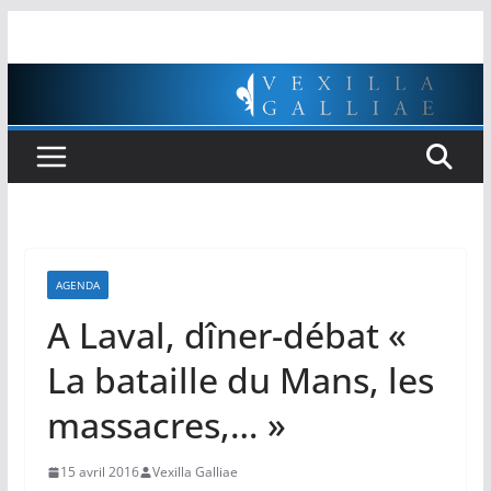
Passer
au
contenu
AGENDA
A Laval, dîner-débat «
La bataille du Mans, les
massacres,… »
15 avril 2016
Vexilla Galliae