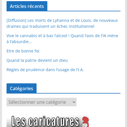
Articles récents
[Diffusion] Les morts de Lyhanna et de Louis, de nouveaux
drames qui traduisent un échec institutionnel
Vive le cannabis et à bas l’alcool ! Quand l’avis de l’IA mène
à l’absurdie…
Etre de bonne foi
Quand la patrie devient un dieu
Règles de prudence dans l’usage de l’I.A.
Catégories
C
a
t
é