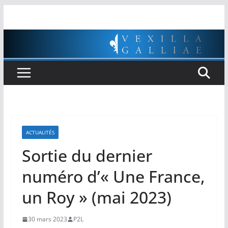
Passer
au
contenu
ACTUALITÉS
Sortie du dernier
numéro d’« Une France,
un Roy » (mai 2023)
30 mars 2023
P2L