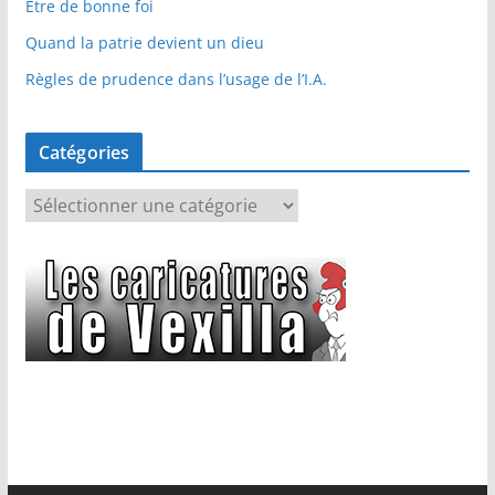
Etre de bonne foi
Quand la patrie devient un dieu
Règles de prudence dans l’usage de l’I.A.
Catégories
C
a
t
é
g
o
r
i
e
s