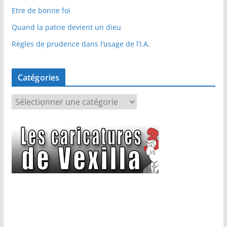
Etre de bonne foi
Quand la patrie devient un dieu
Règles de prudence dans l’usage de l’I.A.
Catégories
C
a
t
é
g
o
r
i
e
s