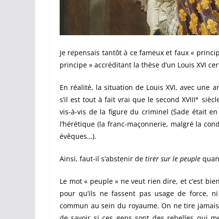
Je repensais tantôt à ce fameux et faux « princi
principe » accréditant la thèse d’un Louis XVI c
En réalité, la situation de Louis XVI, avec une 
e
s’il est tout à fait vrai que le second XVIII
siècl
vis-à-vis de la figure du criminel (Sade était e
l’hérétique (la franc-maçonnerie, malgré la con
évêques…).
Ainsi, faut-il s’abstenir de
tirer sur le
peuple
quand
Le mot « peuple » ne veut rien dire, et c’est bie
pour qu’ils ne fassent pas usage de force, ni 
commun au sein du royaume. On ne tire jamais
de savoir si ces gens sont des rebelles qui me