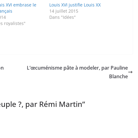
uis XVI embrase le
Louis XVI justifie Louis XX
ançais
14 juillet 2015
014
Dans "Idées"
s royalistes"
on
L’œcuménisme pâte à modeler, par Pauline
Blanche
peuple ?, par Rémi Martin
”