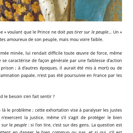
pe » voulant que le Prince ne doit
pas tirer sur le peuple
… Un «
ertes amoureux de son peuple, mais mou voire faible.
armée minée, lui rendait difficile toute œuvre de force, même
e se caractérise de façon générale par une faiblesse d’action
n prison ; à d’autres époques, il aurait été mis à mort) ou de
damnation papale, n’est pas été poursuivie en France par les
 le besoin s’en fait sentir ?
n là le problème ; cette exhortation vise à paralyser les justes
n’exercent la justice, même s’il s’agit de protéger le bien
 sur le
peuple
: si l’on tire, c’est sur des gens. La question est
ttent en danger le bien commun ou pas, et si oui, s’il est