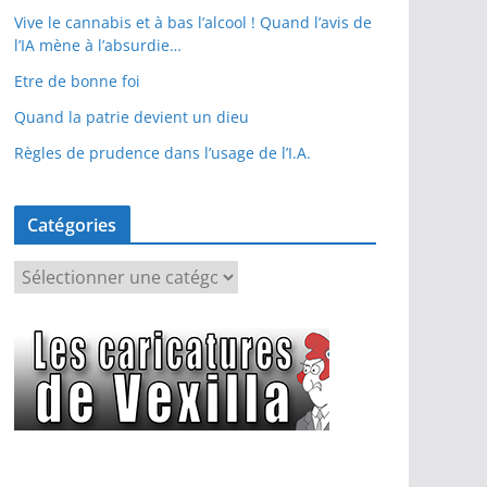
Vive le cannabis et à bas l’alcool ! Quand l’avis de
l’IA mène à l’absurdie…
Etre de bonne foi
Quand la patrie devient un dieu
Règles de prudence dans l’usage de l’I.A.
Catégories
C
a
t
é
g
o
r
i