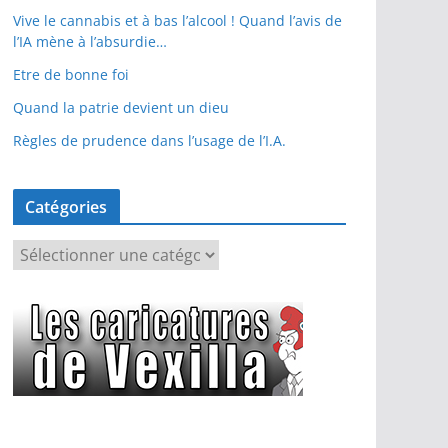
Vive le cannabis et à bas l’alcool ! Quand l’avis de
l’IA mène à l’absurdie…
Etre de bonne foi
Quand la patrie devient un dieu
Règles de prudence dans l’usage de l’I.A.
Catégories
C
a
t
é
g
o
r
i