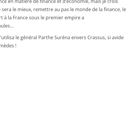
nce en matière de finance et d’économie, mais je crois
ite sera le mieux, remettre au pas le monde de la finance, le
rt à la France sous le premier empire a
mules…
’utilisa le général Parthe Suréna envers Crassus, si avide
emèdes !