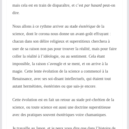
mais cela est en train de disparaître,
et c’est
par hasard
peut-on
dire
.
Nous allons à ce rythme arriver au stade
ésotérique
de la
science, dont le corona nous donne un avant-goût effrayant :
chacun dans son délire religieux et superstitieux cherchera à
user de sa raison non pas pour trouver la réalité, mais pour faire
coller la réalité à l’idéologie, ou au sentiment. Cela étant
impossible, la raison s’aveugle et se ment, et on arrive à la
magie. Cette lente évolution de la science
a
commenc
é
à la
Renaissance, avec ses soi-disant intellectuels, qui étaient tout
autant hermétistes, ésotéristes ou que sais-je encore.
Cette évolution est en fait un retour au stade pré-chrétien de la
science, ou toute science est aussi une doctrine superstitieuse
avec des pratiques souvent ésotériques voire chamaniques.
Je travaille au Japon, et je peux vous dire que dans l’histoire de