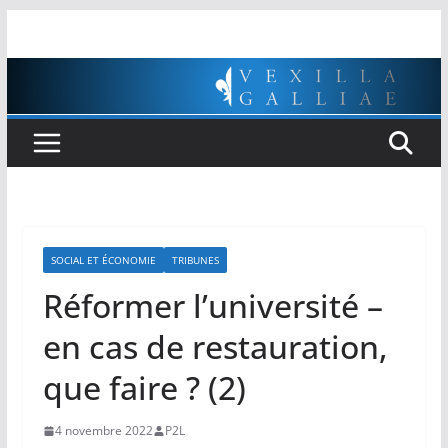
Passer
au
contenu
SOCIAL ET ÉCONOMIE
TRIBUNES
Réformer l’université –
en cas de restauration,
que faire ? (2)
4 novembre 2022
P2L