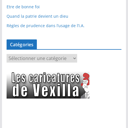
Etre de bonne foi
Quand la patrie devient un dieu
Règles de prudence dans l’usage de l’I.A.
Catégories
C
a
t
é
g
o
r
i
e
s