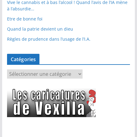
Vive le cannabis et à bas l’alcool ! Quand l’avis de l’IA mène
à l’absurdie…
Etre de bonne foi
Quand la patrie devient un dieu
Règles de prudence dans l’usage de l’I.A.
Catégories
C
a
t
é
g
o
r
i
e