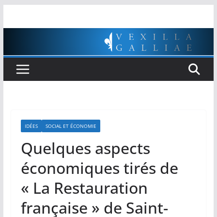
Passer
au
contenu
IDÉES
SOCIAL ET ÉCONOMIE
Quelques aspects
économiques tirés de
« La Restauration
française » de Saint-