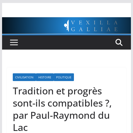
Passer
au
contenu
CIVILISATION
HISTOIRE
POLITIQUE
Tradition et progrès
sont-ils compatibles ?,
par Paul-Raymond du
Lac