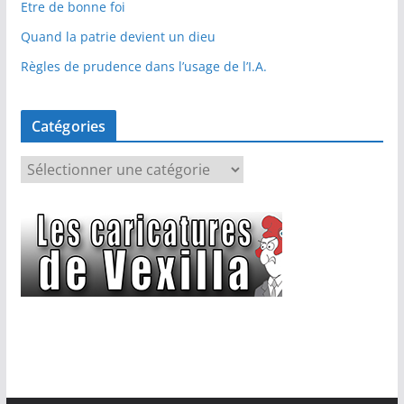
Etre de bonne foi
Quand la patrie devient un dieu
Règles de prudence dans l’usage de l’I.A.
Catégories
C
a
t
é
g
o
r
i
e
s