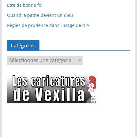
Etre de bonne foi
Quand la patrie devient un dieu
Règles de prudence dans l’usage de l’I.A.
Catégories
C
a
t
é
g
o
r
i
e
s