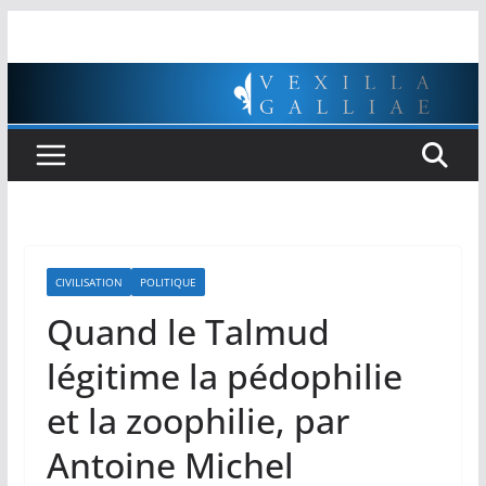
Passer
au
contenu
CIVILISATION
POLITIQUE
Quand le Talmud
légitime la pédophilie
et la zoophilie, par
Antoine Michel