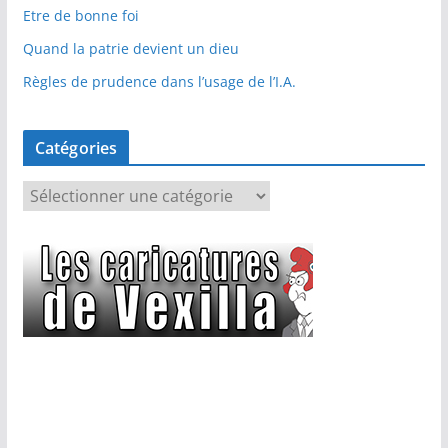
Etre de bonne foi
Quand la patrie devient un dieu
Règles de prudence dans l’usage de l’I.A.
Catégories
C
a
t
é
g
o
r
i
e
s