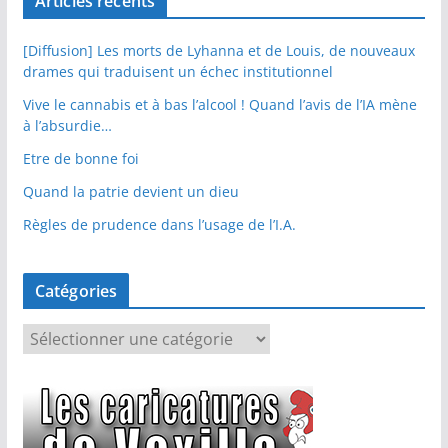
Articles récents
[Diffusion] Les morts de Lyhanna et de Louis, de nouveaux
drames qui traduisent un échec institutionnel
Vive le cannabis et à bas l’alcool ! Quand l’avis de l’IA mène
à l’absurdie…
Etre de bonne foi
Quand la patrie devient un dieu
Règles de prudence dans l’usage de l’I.A.
Catégories
C
a
t
é
g