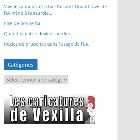
Vive le cannabis et à bas l’alcool ! Quand l’avis de
l’IA mène à l’absurdie…
Etre de bonne foi
Quand la patrie devient un dieu
Règles de prudence dans l’usage de l’I.A.
Catégories
C
a
t
é
g
o
r
i