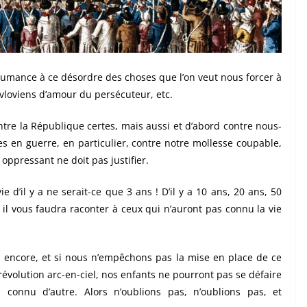
tumance à ce désordre des choses que l’on veut nous forcer à
vloviens d’amour du persécuteur, etc.
re la République certes, mais aussi et d’abord contre nous-
n guerre, en particulier, contre notre mollesse coupable,
ppressant ne doit pas justifier.
 d’il y a ne serait-ce que 3 ans ! D’il y a 10 ans, 20 ans, 50
r il vous faudra raconter à ceux qui n’auront pas connu la vie
s encore, et si nous n’empêchons pas la mise en place de ce
révolution arc-en-ciel, nos enfants ne pourront pas se défaire
 connu d’autre. Alors n’oublions pas, n’oublions pas, et