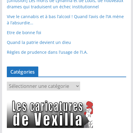
[Diffusion] Les morts de Lyhanna et de Louis, de nouveaux
drames qui traduisent un échec institutionnel
Vive le cannabis et à bas l’alcool ! Quand l’avis de l’IA mène
à l’absurdie…
Etre de bonne foi
Quand la patrie devient un dieu
Règles de prudence dans l’usage de l’I.A.
Catégories
C
a
t
é
g
o
r