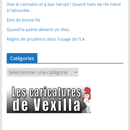
Vive le cannabis et à bas l’alcool ! Quand l’avis de l’IA mène
à l’absurdie…
Etre de bonne foi
Quand la patrie devient un dieu
Règles de prudence dans l’usage de l’I.A.
Catégories
C
a
t
é
g
o
r
i
e