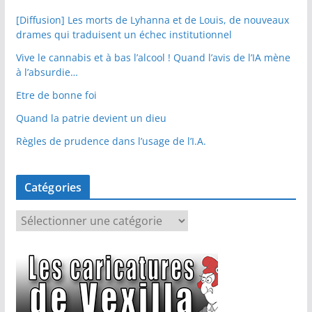
[Diffusion] Les morts de Lyhanna et de Louis, de nouveaux
drames qui traduisent un échec institutionnel
Vive le cannabis et à bas l’alcool ! Quand l’avis de l’IA mène
à l’absurdie…
Etre de bonne foi
Quand la patrie devient un dieu
Règles de prudence dans l’usage de l’I.A.
Catégories
C
a
t
é
g
o