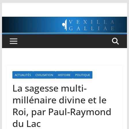
Passer
au
contenu
ACTUALITÉS
CIVILISATION
HISTOIRE
POLITIQUE
La sagesse multi-
millénaire divine et le
Roi, par Paul-Raymond
du Lac