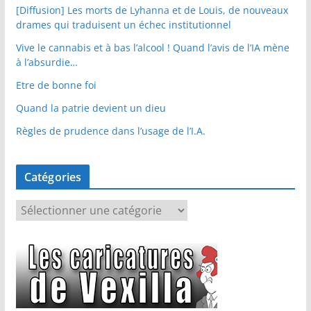
[Diffusion] Les morts de Lyhanna et de Louis, de nouveaux
drames qui traduisent un échec institutionnel
Vive le cannabis et à bas l’alcool ! Quand l’avis de l’IA mène
à l’absurdie…
Etre de bonne foi
Quand la patrie devient un dieu
Règles de prudence dans l’usage de l’I.A.
Catégories
C
a
t
é
g
o