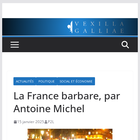
Passer
au
contenu
ACTUALITÉS
POLITIQUE
SOCIAL ET ÉCONOMIE
La France barbare, par
Antoine Michel
15 janvier 2025
P2L