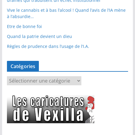
drames qui traduisent un échec institutionnel
Vive le cannabis et à bas l’alcool ! Quand l’avis de l’IA mène
à l’absurdie…
Etre de bonne foi
Quand la patrie devient un dieu
Règles de prudence dans l’usage de l’I.A.
Catégories
C
a
t
é
g
o
r
i