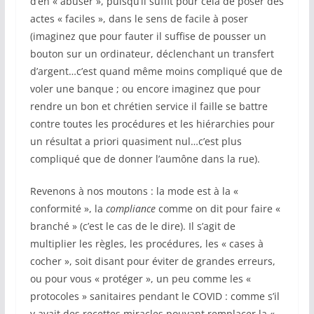
d’en « abuser », puisqu’il suffit pour cela de poser des
actes « faciles », dans le sens de facile à poser
(imaginez que pour fauter il suffise de pousser un
bouton sur un ordinateur, déclenchant un transfert
d’argent…c’est quand même moins compliqué que de
voler une banque ; ou encore imaginez que pour
rendre un bon et chrétien service il faille se battre
contre toutes les procédures et les hiérarchies pour
un résultat a priori quasiment nul…c’est plus
compliqué que de donner l’aumône dans la rue).
Revenons à nos moutons : la mode est à la «
conformité », la
compliance
comme on dit pour faire «
branché » (c’est le cas de le dire). Il s’agit de
multiplier les règles, les procédures, les « cases à
cocher », soit disant pour éviter de grandes erreurs,
ou pour vous « protéger », un peu comme les «
protocoles » sanitaires pendant le COVID : comme s’il
y avait des recettes miracles pouvant remplacer la «