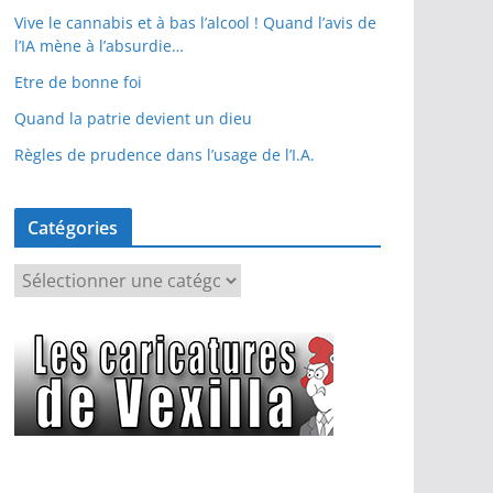
Vive le cannabis et à bas l’alcool ! Quand l’avis de
l’IA mène à l’absurdie…
Etre de bonne foi
Quand la patrie devient un dieu
Règles de prudence dans l’usage de l’I.A.
Catégories
C
a
t
é
g
o
r
i