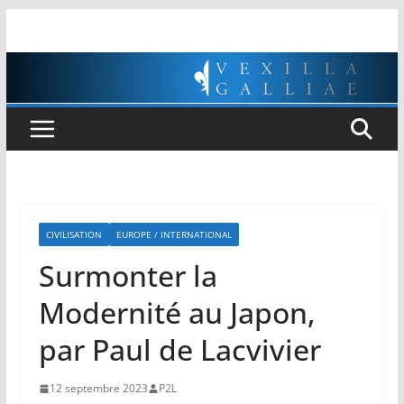
Passer
au
contenu
CIVILISATION
EUROPE / INTERNATIONAL
Surmonter la
Modernité au Japon,
par Paul de Lacvivier
12 septembre 2023
P2L