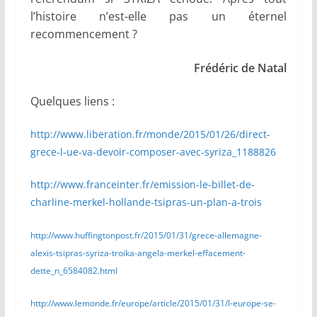
l’histoire n’est-elle pas un éternel
recommencement ?
Frédéric de Natal
Quelques liens :
http://www.liberation.fr/monde/2015/01/26/direct-
grece-l-ue-va-devoir-composer-avec-syriza_1188826
http://www.franceinter.fr/emission-le-billet-de-
charline-merkel-hollande-tsipras-un-plan-a-trois
http://www.huffingtonpost.fr/2015/01/31/grece-allemagne-
alexis-tsipras-syriza-troika-angela-merkel-effacement-
dette_n_6584082.html
http://www.lemonde.fr/europe/article/2015/01/31/l-europe-se-