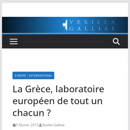
Passer
au
contenu
EUROPE / INTERNATIONAL
La Grèce, laboratoire
européen de tout un
chacun ?
5 février 2015
Vexilla Galliae