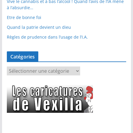
Vive le cannabis et à bas l’alcool ! Quand l’avis de l’IA mène
à l’absurdie…
Etre de bonne foi
Quand la patrie devient un dieu
Règles de prudence dans l’usage de l’I.A.
Catégories
C
a
t
é
g
o
r
i
e