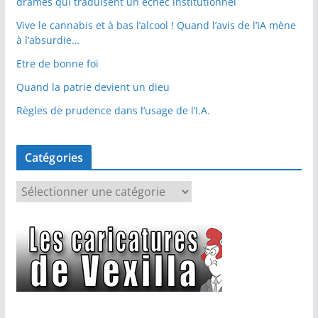
drames qui traduisent un échec institutionnel
Vive le cannabis et à bas l’alcool ! Quand l’avis de l’IA mène
à l’absurdie…
Etre de bonne foi
Quand la patrie devient un dieu
Règles de prudence dans l’usage de l’I.A.
Catégories
C
a
t
é
g
o
r
i