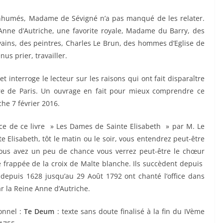
inhumés, Madame de Sévigné n’a pas manqué de les relater.
 Anne d’Autriche, une favorite royale, Madame du Barry, des
ivains, des peintres, Charles Le Brun, des hommes d’Eglise de
s prier, travailler.
 et interroge le lecteur sur les raisons qui ont fait disparaître
ire de Paris. Un ouvrage en fait pour mieux comprendre ce
e 7 février 2016.
ce de ce livre » Les Dames de Sainte Elisabeth » par M. Le
e Elisabeth, tôt le matin ou le soir, vous entendrez peut-être
 vous avez un peu de chance vous verrez peut-être le chœur
frappée de la croix de Malte blanche. Ils succèdent depuis
i depuis 1628 jusqu’au 29 Août 1792 ont chanté l’office dans
ar la Reine Anne d’Autriche.
onnel :
Te Deum
: texte sans doute finalisé à la fin du IVème