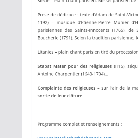
Siècle – Plain-chant parisien. Missel parisien de
Prose de dédicace : texte d’Adam de Saint-Victo
1192) – musique d’Etienne-Pierre Munier d’H
parisiennes des Saints-Innocents (1765), de S
Boucherie (1791). Selon la tradition parisienne, 
Litanies – plain chant parisien tiré du processio
Stabat Mater pour des religieuses
(H15), séqu
Antoine Charpentier (1643-1704)…
Complainte des religieuses
– sur l’air de la m
sortie de leur clôture
…
Programme complet et renseignements :