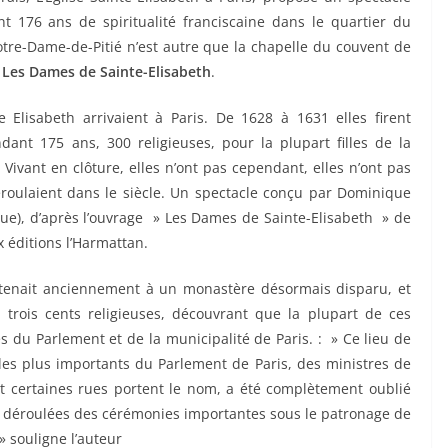
t 176 ans de spiritualité franciscaine dans le quartier du
otre-Dame-de-Pitié n’est autre que la chapelle du couvent de
s
Les Dames de Sainte-Elisabeth
.
Elisabeth arrivaient à Paris. De 1628 à 1631 elles firent
ndant 175 ans, 300 religieuses, pour la plupart filles de la
 Vivant en clôture, elles n’ont pas cependant, elles n’ont pas
oulaient dans le siècle. Un spectacle conçu par Dominique
ique), d’après l’ouvrage » Les Dames de Sainte-Elisabeth » de
 éditions l’Harmattan.
artenait anciennement à un monastère désormais disparu, et
ux trois cents religieuses, découvrant que la plupart de ces
 du Parlement et de la municipalité de Paris. : » Ce lieu de
es plus importants du Parlement de Paris, des ministres de
ont certaines rues portent le nom, a été complètement oublié
nt déroulées des cérémonies importantes sous le patronage de
» souligne l’auteur