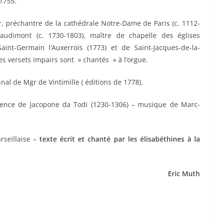
 1755.
r, préchantre de la cathédrale Notre-Dame de Paris (c. 1112-
audimont (c. 1730-1803), maître de chapelle des églises
aint-Germain l’Auxerrois (1773) et de Saint-Jacques-de-la-
les versets impairs sont » chantés » à l’orgue.
nnal de Mgr de Vintimille ( éditions de 1778).
ence de Jacopone da Todi (1230-1306) – musique de Marc-
arseillaise –
texte écrit et chanté par les élisabéthines à la
Eric Muth