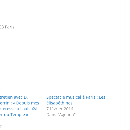
03 Paris
ntretien avec D.
Spectacle musical à Paris : Les
errin : « Depuis mes
élisabéthines
ntéresse à Louis XVII
7 février 2016
ier du Temple »
Dans "Agenda"
s"