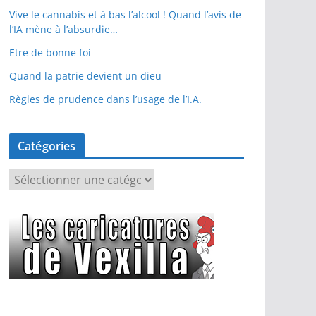
Vive le cannabis et à bas l’alcool ! Quand l’avis de
l’IA mène à l’absurdie…
Etre de bonne foi
Quand la patrie devient un dieu
Règles de prudence dans l’usage de l’I.A.
Catégories
C
a
t
é
g
o
r
i