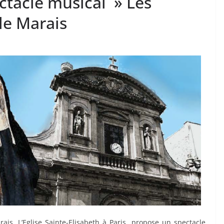
ectacle musical » Les
le Marais
ais, L’Eglise Sainte-Elisabeth à Paris, propose un spectacle