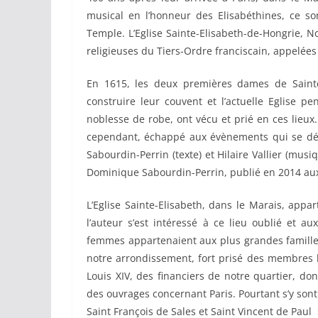
musical en l’honneur des Elisabéthines, ce son
Temple. L’Eglise Sainte-Elisabeth-de-Hongrie, N
religieuses du Tiers-Ordre franciscain, appelée
En 1615, les deux premières dames de Sainte 
construire leur couvent et l’actuelle Eglise pe
noblesse de robe, ont vécu et prié en ces lieux.
cependant, échappé aux évènements qui se dér
Sabourdin-Perrin (texte) et Hilaire Vallier (mus
Dominique Sabourdin-Perrin, publié en 2014 aux
L’Eglise Sainte-Elisabeth, dans le Marais, app
l’auteur s’est intéressé à ce lieu oublié et a
femmes appartenaient aux plus grandes familles
notre arrondissement, fort prisé des membres l
Louis XIV, des financiers de notre quartier, d
des ouvrages concernant Paris. Pourtant s’y so
Saint François de Sales et Saint Vincent de Paul 