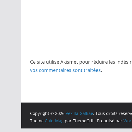
Ce site utilise Akismet pour réduire les indési
vos commentaires sont traitées
.
Copyright © 2026
Vexilla Galliae
. Tous droits réserv
Theme
ColorMag
par ThemeGrill. Propulsé par
Wor