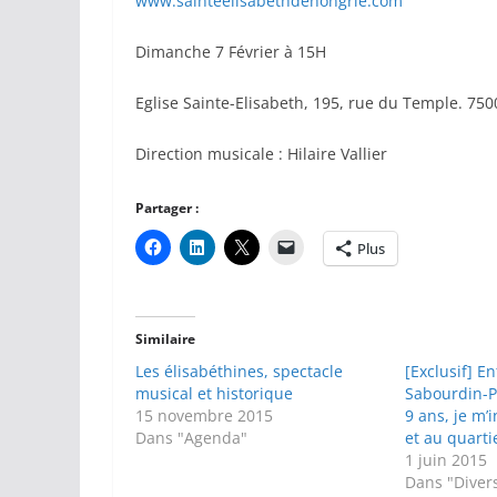
www.sainteelisabethdehongrie.com
Dimanche 7 Février à 15H
Eglise Sainte-Elisabeth, 195, rue du Temple. 750
Direction musicale : Hilaire Vallier
Partager :
Plus
Similaire
Les élisabéthines, spectacle
[Exclusif] E
musical et historique
Sabourdin-P
15 novembre 2015
9 ans, je m’i
Dans "Agenda"
et au quart
1 juin 2015
Dans "Diver