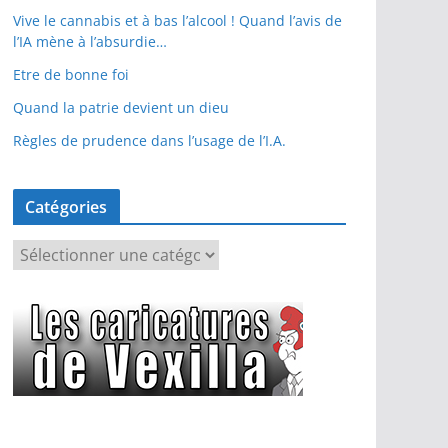
Vive le cannabis et à bas l’alcool ! Quand l’avis de
l’IA mène à l’absurdie…
Etre de bonne foi
Quand la patrie devient un dieu
Règles de prudence dans l’usage de l’I.A.
Catégories
C
a
t
é
g
o
r
i