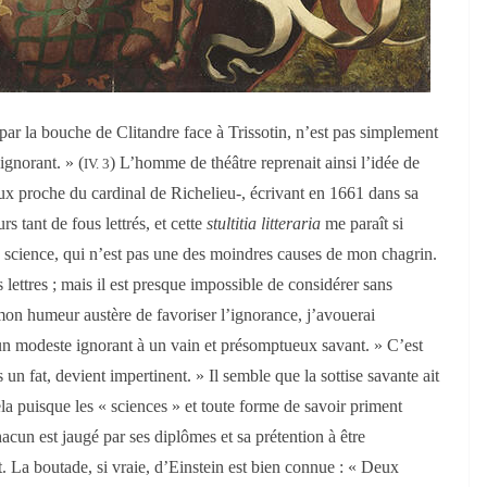
 par la bouche de Clitandre face à Trissotin, n’est pas simplement
ignorant. » (
) L’homme de théâtre reprenait ainsi l’idée de
IV. 3
ux proche du cardinal de Richelieu-, écrivant en 1661 dans sa
s tant de fous lettrés, et cette
stultitia litteraria
me paraît si
 science, qui n’est pas une des moindres causes de mon chagrin.
lettres ; mais il est presque impossible de considérer sans
mon humeur austère de favoriser l’ignorance, j’avouerai
n modeste ignorant à un vain et présomptueux savant. » C’est
un fat, devient impertinent. » Il semble que la sottise savante ait
la puisque les « sciences » et toute forme de savoir priment
acun est jaugé par ses diplômes et sa prétention à être
t. La boutade, si vraie, d’Einstein est bien connue : « Deux