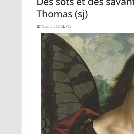
Des sots et des savant
Thomas (sj)
15 août 2024
P2L