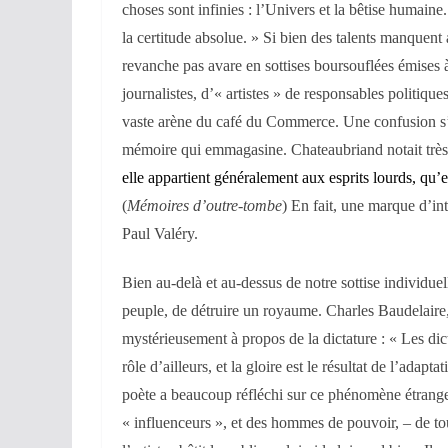
choses sont infinies : l’Univers et la bêtise humaine
la certitude absolue. » Si bien des talents manquent
revanche pas avare en sottises boursouflées émises à
journalistes, d’« artistes » de responsables politique
vaste arène du café du Commerce. Une confusion s’est
mémoire qui emmagasine. Chateaubriand notait trè
elle appartient généralement aux esprits lourds, qu’e
(
Mémoires d’outre-tombe
) En fait, une marque d’int
Paul Valéry.
Bien au-delà et au-dessus de notre sottise individuell
peuple, de détruire un royaume. Charles Baudelaire, 
mystérieusement à propos de la dictature : « Les dic
rôle d’ailleurs, et la gloire est le résultat de l’adapta
poète a beaucoup réfléchi sur ce phénomène étrange 
« influenceurs », et des hommes de pouvoir, – de tou