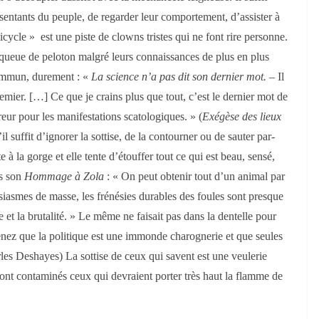
entants du peuple, de regarder leur comportement, d’assister à
cycle » est une piste de clowns tristes qui ne font rire personne.
n queue de peloton malgré leurs connaissances de plus en plus
commun, durement : «
La science n’a pas dit son dernier mot.
– Il
 premier. […] Ce que je crains plus que tout, c’est le dernier mot de
reur pour les manifestations scatologiques. » (
Exégèse des lieux
il suffit d’ignorer la sottise, de la contourner ou de sauter par-
à la gorge et elle tente d’étouffer tout ce qui est beau, sensé,
ns son
Hommage à Zola
: « On peut obtenir tout d’un animal par
usiasmes de masse, les frénésies durables des foules sont presque
e et la brutalité. » Le même ne faisait pas dans la dentelle pour
nez que la politique est une immonde charognerie et que seules
les Deshayes) La sottise de ceux qui savent est une veulerie
sont contaminés ceux qui devraient porter très haut la flamme de