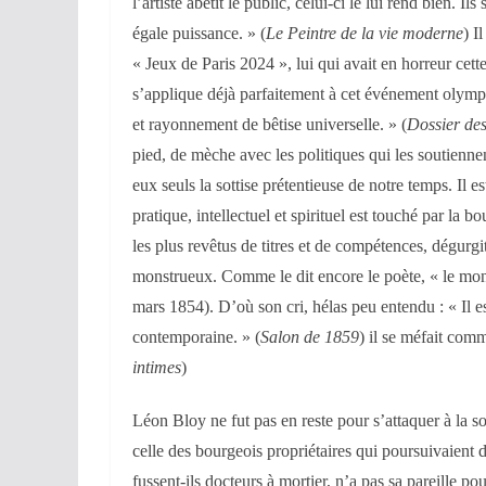
l’artiste abêtit le public, celui-ci le lui rend bien. I
égale puissance. » (
Le Peintre de la vie moderne
) I
« Jeux de Paris 2024 », lui qui avait en horreur cett
s’applique déjà parfaitement à cet événement olympi
et rayonnement de bêtise universelle. » (
Dossier de
pied, de mèche avec les politiques qui les soutiennen
eux seuls la sottise prétentieuse de notre temps. Il 
pratique, intellectuel et spirituel est touché par la 
les plus revêtus de titres et de compétences, dégurgit
monstrueux. Comme le dit encore le poète, « le mond
mars 1854). D’où son cri, hélas peu entendu : « Il es
contemporaine. » (
Salon de 1859
) il se méfait comm
intimes
)
Léon Bloy ne fut pas en reste pour s’attaquer à la sott
celle des bourgeois propriétaires qui poursuivaient 
fussent-ils docteurs à mortier, n’a pas sa pareille po