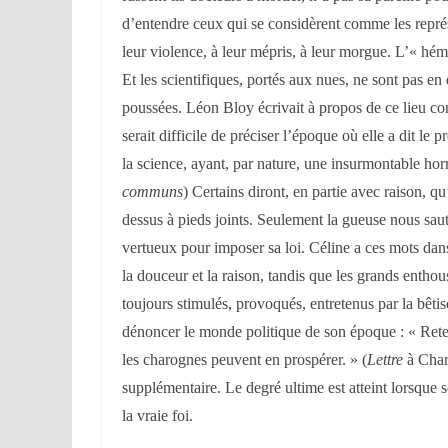
d’entendre ceux qui se considèrent comme les représ
leur violence, à leur mépris, à leur morgue. L’« hémi
Et les scientifiques, portés aux nues, ne sont pas e
poussées. Léon Bloy écrivait à propos de ce lieu 
serait difficile de préciser l’époque où elle a dit le
la science, ayant, par nature, une insurmontable hor
communs
) Certains diront, en partie avec raison, qu’
dessus à pieds joints. Seulement la gueuse nous saute 
vertueux pour imposer sa loi. Céline a ces mots da
la douceur et la raison, tandis que les grands entho
toujours stimulés, provoqués, entretenus par la bêtis
dénoncer le monde politique de son époque : « Rete
les charognes peuvent en prospérer. » (
Lettre
à Char
supplémentaire. Le degré ultime est atteint lorsque 
la vraie foi.