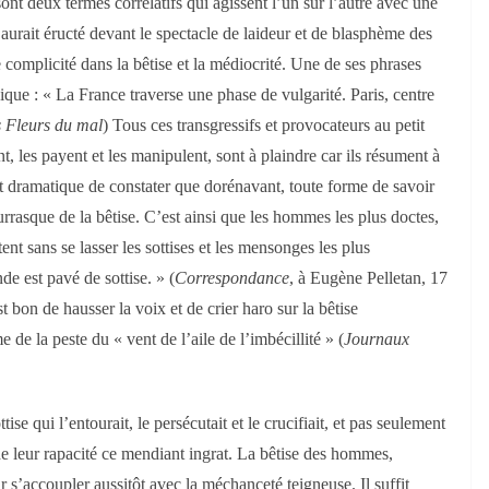
ls sont deux termes corrélatifs qui agissent l’un sur l’autre avec une
l aurait éructé devant le spectacle de laideur et de blasphème des
e complicité dans la bêtise et la médiocrité. Une de ses phrases
que : « La France traverse une phase de vulgarité. Paris, centre
s Fleurs du mal
) Tous ces transgressifs et provocateurs au petit
t, les payent et les manipulent, sont à plaindre car ils résument à
est dramatique de constater que dorénavant, toute forme de savoir
bourrasque de la bêtise. C’est ainsi que les hommes les plus doctes,
ent sans se lasser les sottises et les mensonges les plus
e est pavé de sottise. » (
Correspondance
, à Eugène Pelletan, 17
t bon de hausser la voix et de crier haro sur la bêtise
e de la peste du « vent de l’aile de l’imbécillité » (
Journaux
ise qui l’entourait, le persécutait et le crucifiait, et pas seulement
de leur rapacité ce mendiant ingrat. La bêtise des hommes,
ur s’accoupler aussitôt avec la méchanceté teigneuse. Il suffit