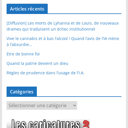
Articles récents
[Diffusion] Les morts de Lyhanna et de Louis, de nouveaux
drames qui traduisent un échec institutionnel
Vive le cannabis et à bas l’alcool ! Quand l’avis de l’IA mène
à l’absurdie…
Etre de bonne foi
Quand la patrie devient un dieu
Règles de prudence dans l’usage de l’I.A.
Catégories
C
a
t
é