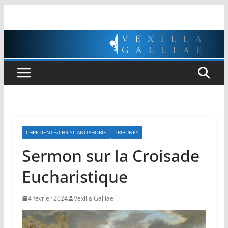
Passer
au
contenu
CHRETIENTÉ/CHRISTIANOPHOBIE
TRIBUNES
Sermon sur la Croisade
Eucharistique
4 février 2024
Vexilla Galliae