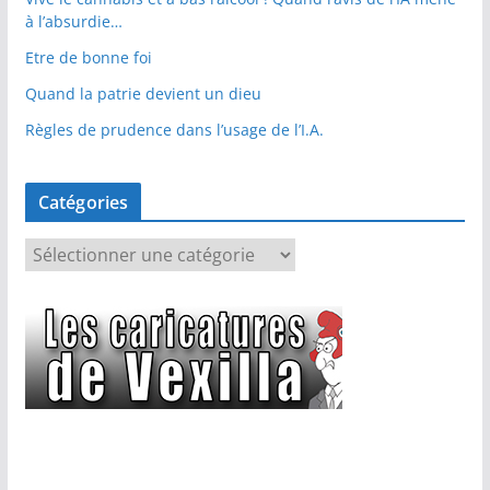
à l’absurdie…
Etre de bonne foi
Quand la patrie devient un dieu
Règles de prudence dans l’usage de l’I.A.
Catégories
C
a
t
é
g
o
r
i
e