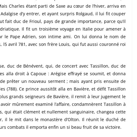
 Mais Charles étant
par
t
i de
Saxe au cœur de l’hiver, arriva en
dalgise d’y entrer, et ayant surpris Rolgaud, il lui
f
it couper
fu
t fait duc de Frioul, pays de grande importance, parce qu’il
Adriatique. Il
f
it un troisième voyage en Italie pour amener à
 par le Pape Adrien, son intime ami. On lui donna le nom de
, l
5
avril 781, avec son
f
rère Louis, qui fut aussi couronné roi
se
, duc de Bénévent, qui, de concert avec Tassillon, duc de
rles alla droit à Capoue : Arégise effrayé se soumit, et donna
gé de prêter un nouveau serment ; mais ayant pris
ensui
t
e
de
es (788). Ce prince aussitôt alla en Bavière, et défit Tassillon
plus grands seigneurs de Bavière, il remit à leur jugement le
s avoir mûrement examiné l’affaire, condamnèrent Tassillon à
 qui était clément et nullement sanguinaire, changea cette
r, il le mit dans le monastère d’Olton. Il réunit le duché de
rs combats il emporta enfin un si beau fruit de sa victoire.