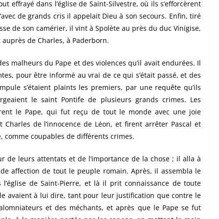
ut effrayé dans l’église de Saint-Silvestre, où ils s’efforcèrent
ec de grands cris il appelait Dieu à son secours. Enfin, tiré
sse de son camérier, il vint à Spolète au près du duc Vinigise,
it auprès de Charles, à Paderborn.
 des malheurs du Pape et des violences qu’il avait endurées. Il
es, pour être informé au vrai de ce qui s’était passé, et des
mpule s’étaient plaints les premiers, par une requête qu’ils
rgeaient le saint Pontife de plusieurs grands crimes. Les
ent le Pape, qui fut reçu de tout le monde avec une joie
t Charles de l’innocence de Léon, et firent arrêter Pascal et
e, comme coupables de différents crimes.
ur de leurs attentats et de l’importance de la chose ; il alla à
e affection de tout le peuple romain. Après, il assembla le
l’église de Saint-Pierre, et là il prit connaissance de toute
le avaient à lui dire, tant pour leur justification que contre le
calomniateurs et des méchants, et après que le Pape se fut