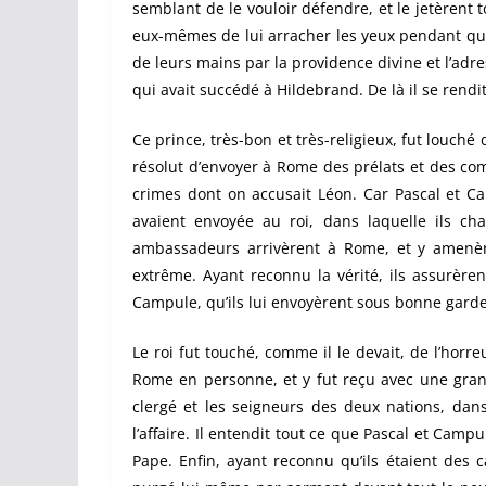
semblant de le vouloir défendre, et le jetèrent to
eux-mêmes de lui arracher les yeux pendant qu’av
de leurs mains par la providence divine et l’adre
qui avait succédé à Hildebrand. De là il se rend
Ce prince, très-bon et très-religieux, fut louché
résolut d’envoyer à Rome des prélats et des comt
crimes dont on accusait Léon. Car Pascal et Ca
avaient envoyée au roi, dans laquelle ils cha
ambassadeurs arrivèrent à Rome, et y amenèr
extrême. Ayant reconnu la vérité, ils assurèren
Campule, qu’ils lui envoyèrent sous bonne gard
Le roi fut touché, comme il le devait, de l’horre
Rome en personne, et y fut reçu avec une grand
clergé et les seigneurs des deux nations, dans 
l’affaire. Il entendit tout ce que Pascal et Campu
Pape. Enfin, ayant reconnu qu’ils étaient des 