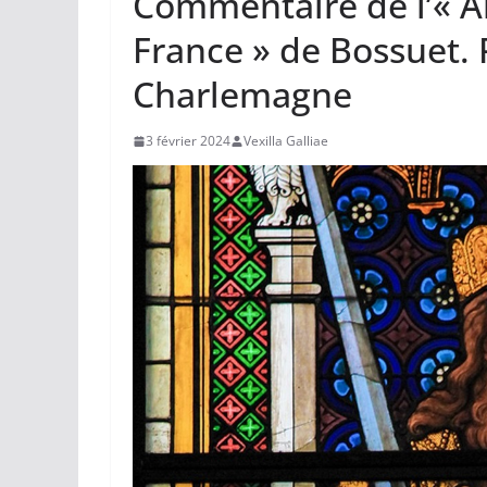
Commentaire de l’« Ab
France » de Bossuet. P
Charlemagne
3 février 2024
Vexilla Galliae