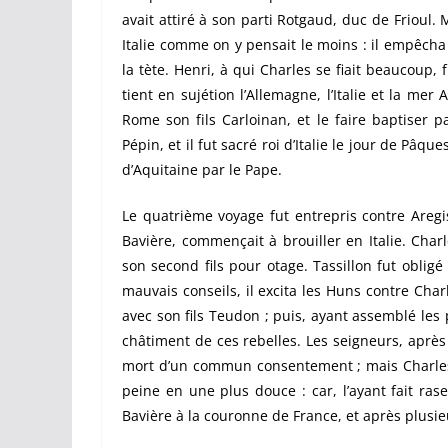
avait attiré à son parti Rotgaud, duc de Frioul.
Italie
com
m
e
on y pensait le moins : il empêcha A
la tète. Henri, à qui Charles se fiait beaucoup,
tient en sujétion l’Allemagne, l’Italie et la mer 
Rome son
f
ils Carloinan, et le faire baptiser
Pépin, et il
f
ut sacré roi
d’I
t
alie
le jour de Pâques
d’Aquitaine par le Pape.
Le quatrième voyage fut entrepris contre
A
re
gi
Bavière,
com
m
ençait
à brouiller
e
n Italie. Cha
son second fils pour otage. Tassillon fut obli
mauvais conseils, il excita les Huns contre Charl
avec son fils Teudon ; puis, ayant assemblé les 
châtiment de ces rebelles. Les seigneurs, aprè
mort d’un commun consentement ; mais Charles,
peine en une plus douce : car, l’ayant fait rase
Bavière à la couronne de France, et après plusieu