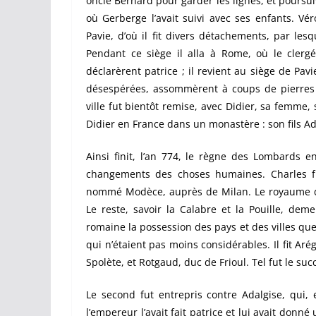
oncle Bernard pour garder les lignes, et poursuiv
où Gerberge l’avait suivi avec ses enfants. Vé
Pavie, d’où il fit divers détachements, par les
Pendant ce siège il alla à Rome, où le clerg
déclarèrent patrice ; il revient au siège de Pav
désespérées, assommèrent à coups de pierres 
ville fut bientôt remise, avec Didier, sa femme, 
Didier en France dans un monastère : son fils Ad
Ainsi finit, l’an 774, le règne des Lombards e
changements des choses humaines. Charles fu
nommé Modèce, auprès de Milan. Le royaume d’Ita
Le reste, savoir la Calabre et la Pouille, deme
romaine la possession des pays et des villes qu
qui n’étaient pas moins considérables. Il fit Ar
Spolète, et Rotgaud, duc de Frioul. Tel fut le suc
Le second
f
ut entrepris contre Adalgise, qui,
l’empereur l’avait fait patrice et lui avait donn