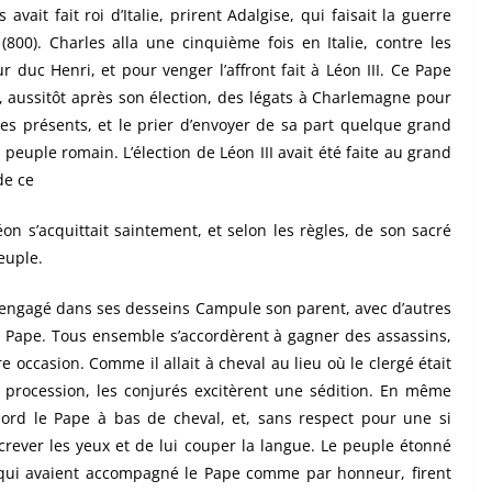
ait fait roi d’Italie, prirent Adalgise, qui faisait la guerre
(800). Charles alla une cinquième fois en Italie, contre les
 duc Henri, et pour venger l’affront fait à Léon III. Ce Pape
yé, aussitôt après son élection, des légats à Charlemagne pour
des présents, et le prier d’envoyer de sa part quelque grand
peuple romain. L’élection de Léon III avait été faite au grand
de ce
on s’acquittait saintement, et selon les règles, de son sacré
euple.
t engagé dans ses desseins Campule son parent, avec d’autres
 le Pape. Tous ensemble s’accordèrent à gagner des assassins,
e occasion. Comme il allait à cheval au lieu où le clergé était
 procession, les conjurés excitèrent une sédition. En même
bord le Pape à bas de cheval, et, sans respect pour une si
i crever les yeux et de lui couper la langue. Le peuple étonné
, qui avaient accompagné le Pape comme par honneur, firent