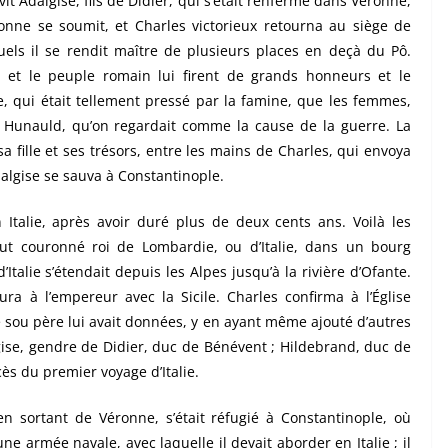
it Adalgise, fils de Didier, qui s’était renfermé dans Véronne,
ronne se soumit, et Charles victorieux retourna au siège de
quels il se rendit maître de plusieurs places en deçà du Pô.
é et le peuple romain lui firent de grands honneurs et le
ie, qui était tellement pressé par la famine, que les femmes,
Hunauld, qu’on regardait comme la cause de la guerre. La
sa fille et ses trésors, entre les mains de Charles, qui envoya
algise se sauva à Constantinople.
n Italie, après avoir duré plus de deux cents ans. Voilà les
t couronné roi de Lombardie, ou d’Italie, dans un bourg
lie s’étendait depuis les Alpes jusqu’à la rivière d’Ofante.
ura à l’empereur avec la Sicile. Charles confirma à l’Église
e sou père lui avait données, y en ayant même ajouté d’autres
égise, gendre de Didier, duc de Bénévent ; Hildebrand, duc de
cès du premier voyage d’Italie.
 en sortant de
Vé
r
onne
, s’était réfugié à
Constanti
n
ople
, où
é une armée navale, avec laquelle il devait
abo
rd
er
en Italie ; il