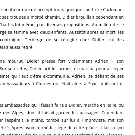
de bonheur que de promptitude, quoique son frère Carloman,
vec ses troupes à moitié chemin. Didier brouillait cependant en
Charles lui-même, par diverses propositions. Au milieu de ce
ge sa femme avec deux enfants. Aussitôt après sa mort, les
contraignit Gerberge de se réfugier chez Didier, roi des
ait aussi retiré.
e mourut. Didier pressa fort violemment Adrien I, son
Sur son refus, Didier prit les armes, et marcha pour assiéger
inte qu’il eut d’être excommunié. Adrien, se défiant de ses
 ambassadeurs à Charles qui était alors à Saxe, puissant et
es ambassades qu’il faisait faire à Didier, marcha en Italie, où
ré des Alpes, dont il faisait garder les passages. Cependant
r l’espérait le moins, tomba sur lui à l’improviste, mit son
retiré. Après avoir formé le siège de cette place, il laissa son