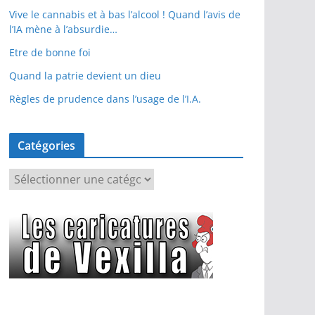
Vive le cannabis et à bas l’alcool ! Quand l’avis de
l’IA mène à l’absurdie…
Etre de bonne foi
Quand la patrie devient un dieu
Règles de prudence dans l’usage de l’I.A.
Catégories
C
a
t
é
g
o
r
i