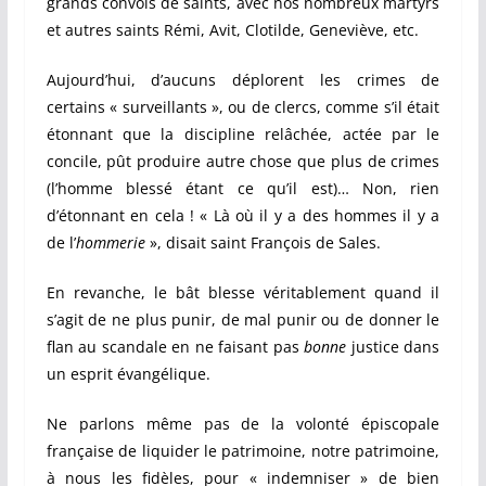
grands convois de saints, avec nos nombreux martyrs
et autres saints Rémi, Avit, Clotilde, Geneviève, etc.
Aujourd’hui, d’aucuns déplorent les crimes de
certains « surveillants », ou de clercs, comme s’il était
étonnant que la discipline relâchée, actée par le
concile, pût produire autre chose que plus de crimes
(l’homme blessé étant ce qu’il est)… Non, rien
d’étonnant en cela ! « Là où il y a des hommes il y a
de l’
hommerie
», disait saint François de Sales.
En revanche, le bât blesse véritablement quand il
s’agit de ne plus punir, de mal punir ou de donner le
flan au scandale en ne faisant pas
bonne
justice dans
un esprit évangélique.
Ne parlons même pas de la volonté épiscopale
française de liquider le patrimoine, notre patrimoine,
à nous les fidèles, pour « indemniser » de bien