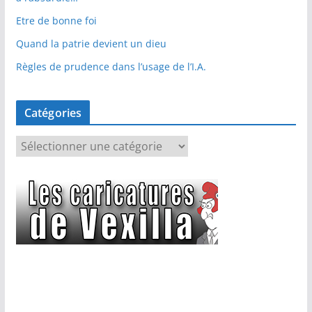
Etre de bonne foi
Quand la patrie devient un dieu
Règles de prudence dans l’usage de l’I.A.
Catégories
C
a
t
é
g
o
r
i
e
s