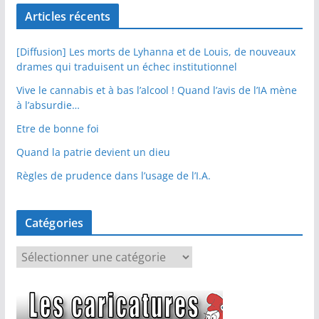
Articles récents
[Diffusion] Les morts de Lyhanna et de Louis, de nouveaux
drames qui traduisent un échec institutionnel
Vive le cannabis et à bas l’alcool ! Quand l’avis de l’IA mène
à l’absurdie…
Etre de bonne foi
Quand la patrie devient un dieu
Règles de prudence dans l’usage de l’I.A.
Catégories
C
a
t
é