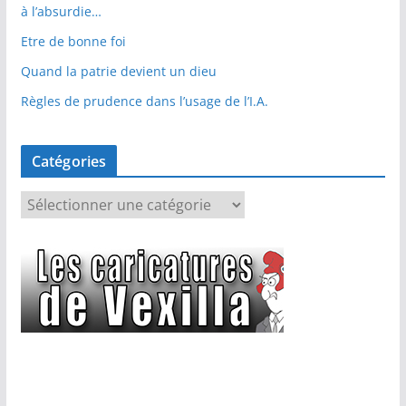
à l’absurdie…
Etre de bonne foi
Quand la patrie devient un dieu
Règles de prudence dans l’usage de l’I.A.
Catégories
C
a
t
é
g
o
r
i
e
s