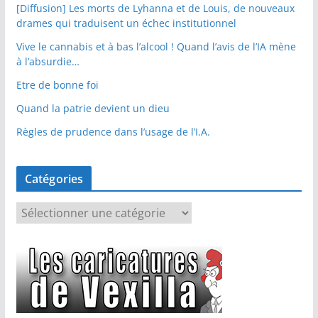
[Diffusion] Les morts de Lyhanna et de Louis, de nouveaux
drames qui traduisent un échec institutionnel
Vive le cannabis et à bas l’alcool ! Quand l’avis de l’IA mène
à l’absurdie…
Etre de bonne foi
Quand la patrie devient un dieu
Règles de prudence dans l’usage de l’I.A.
Catégories
C
a
t
é
g
o
r