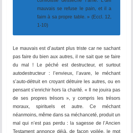
convoitise dessèche l’âme. L’œil
mauvais se refuse le pain, et il a
faim à sa propre table. » (Eccl. 12,
1-10)
Le mauvais est d’autant plus triste car ne sachant
pas faire du bien aux autres, il ne sait que se faire
du mal ! Le péché est destructeur, et surtout
autodestructeur : l’envieux, l’avare, le méchant
s’auto-détruit en croyant détruire les autres, ou en
pensant s’enrichir hors la charité. « Il ne jouira pas
de ses propres trésors », y compris les trésors
moraux, spirituels et autre. Ce méchant
néanmoins, même dans sa méchanceté, produit un
mal qui n’est pas perdu : la sagesse de l’Ancien
Testament annonce déjà, de façon voilée, le mot