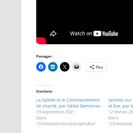
Partager :
Plus
Similaire
La Salette et le Commandement
Sermon sur 
de charité, par l’abbé Demornex
et Ève, par
19 septembre 2021
12 février 2
Dans
Dans
"Chretienté/christianophobie"
"Chretienté