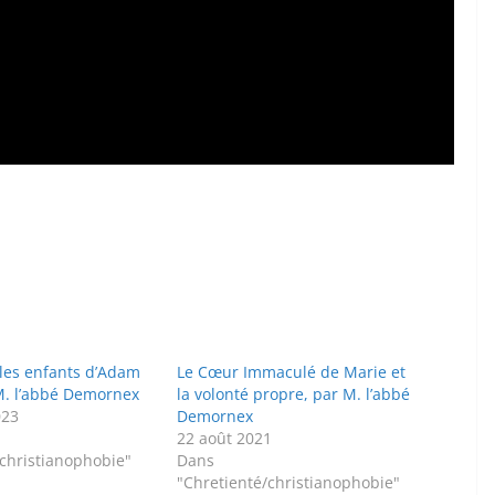
les enfants d’Adam
Le Cœur Immaculé de Marie et
 M. l’abbé Demornex
la volonté propre, par M. l’abbé
023
Demornex
22 août 2021
/christianophobie"
Dans
"Chretienté/christianophobie"