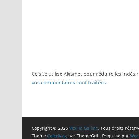
Ce site utilise Akismet pour réduire les indési
vos commentaires sont traitées
.
Copyright © 2026
Vexilla Galliae
. Tous droits réserv
Theme
ColorMag
par ThemeGrill. Propulsé par
Wor