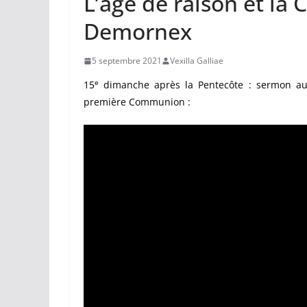
L’âge de raison et la
Demornex
5 septembre 2021
Vexilla Galliae
e
15
dimanche après la Pentecôte : sermon au 
première Communion :