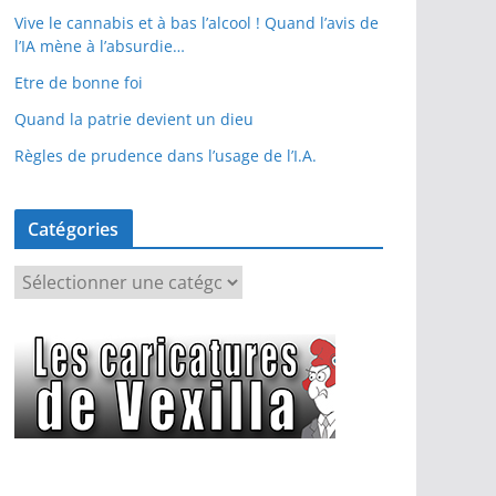
Vive le cannabis et à bas l’alcool ! Quand l’avis de
l’IA mène à l’absurdie…
Etre de bonne foi
Quand la patrie devient un dieu
Règles de prudence dans l’usage de l’I.A.
Catégories
C
a
t
é
g
o
r
i