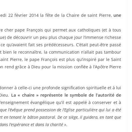
edi 22 février 2014 la fête de la Chaire de saint Pierre,
une
re cher pape François qui permet aux catholiques (et à tous
lique) de découvrir un peu plus chaque jour l’immense richesse
e ce qu’avaient fait ses prédécesseurs. C’était peut-être passé
ut bien le reconnaître, la communication n’allait pas tambour
Saint Pierre, le pape François est plus qu’inspiré par le Saint
on rend grâce à Dieu pour la mission confiée à l’Apôtre Pierre
onner à celle-ci une profonde signification spirituelle et à lui
 Dieu.
La « chaire » représente le symbole de l’autorité de
’enseignement évangélique qu’il est appelé à conserver et à
que l’évêque prend possession de l’Eglise particulière qui lui a été
 et en tenant le bâton pastoral. De ce siège, il guidera, en tant que
dans l’espérance et dans la charité ».