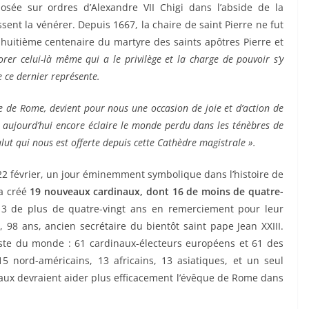
osée sur ordres d’Alexandre VII Chigi dans l’abside de la
sent la vénérer. Depuis 1667, la chaire de saint Pierre ne fut
-huitième centenaire du martyre des saints apôtres Pierre et
orer celui-là même qui a le privilège et la charge de pouvoir s’y
e ce dernier représente.
ue de Rome, devient pour nous une occasion de joie et d’action de
i aujourd’hui encore éclaire le monde perdu dans les ténèbres de
alut qui nous est offerte depuis cette Cathèdre magistrale ».
22 février, un jour éminemment symbolique dans l’histoire de
 a créé
19 nouveaux cardinaux, dont 16 de moins de quatre-
 3 de plus de quatre-vingt ans en remerciement pour leur
, 98 ans, ancien secrétaire du bientôt saint pape Jean XXIII.
reste du monde : 61 cardinaux-électeurs européens et 61 des
15 nord-américains, 13 africains, 13 asiatiques, et un seul
aux devraient aider plus efficacement l’évêque de Rome dans