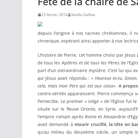
Fête de la chaire de S
23 février 2014
Vexilla Galliae
depuis l’origine à nos racines chrétiennes, il
chronique, espérant ainsi apporter à nos lectrice
L’histoire de Pierre, cet homme choisi par Jésus 
de tous les Apôtres et de tous les Pères de l’Egl
part d’un extraordinaire mystère. C’est lui qui av
qui
Jésus avait répondu :
« Heureux es-tu, Simon, 
cela, mais mon Père qui est aux cieux».
A propos 
contre-vérités apparaissent. Pierre commença so
Pentecôte. Le premier « siège » de l’Eglise fut le
située sur le fleuve Oronte, en Syrie, aujourd
l’empire romain après Rome et Alexandrie d’Egyp
avait demandé à
mourir crucifié, la tête en ba
qu’au milieu du deuxième siècle, un simple t