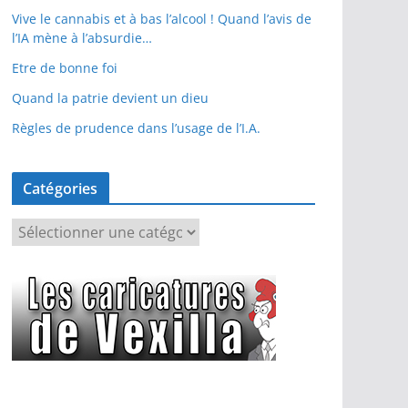
Vive le cannabis et à bas l’alcool ! Quand l’avis de
l’IA mène à l’absurdie…
Etre de bonne foi
Quand la patrie devient un dieu
Règles de prudence dans l’usage de l’I.A.
Catégories
C
a
t
é
g
o
r
i