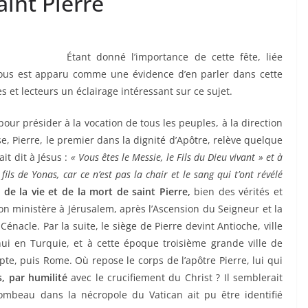
aint Pierre
Étant donné l’importance de cette fête, liée
 nous est apparu comme une évidence d’en parler dans cette
s et lecteurs un éclairage intéressant sur ce sujet.
pour présider à la vocation de tous les peuples, à la direction
ise, Pierre, le premier dans la dignité d’Apôtre, relève quelque
ait dit à Jésus :
« Vous êtes le Messie, le Fils du Dieu vivant »
et à
fils de Yonas, car ce n’est pas la chair et le sang qui t’ont révélé
de la vie et de la mort de saint Pierre,
bien des vérités et
n ministère à Jérusalem, après l’Ascension du Seigneur et la
 Cénacle. Par la suite, le siège de Pierre devint Antioche, ville
’hui en Turquie, et à cette époque troisième grande ville de
te, puis Rome. Où repose le corps de l’apôtre Pierre, lui qui
s, par humilité
avec le crucifiement du Christ ? Il semblerait
ombeau dans la nécropole du Vatican ait pu être identifié