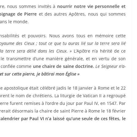
erre, nous sommes invités à
nourrir notre vie personnelle et
oignage de Pierre
et des autres Apôtres, nous qui sommes
dans le monde.
nsabilités et pouvoirs. Nous avons tous en mémoire cette
Royaume des Cieux ; tout ce que tu auras lié sur la terre sera lié
la terre sera délié dans les Cieux. »
L’Apôtre n’a hérité de ce
 le transmettre d’une manière générale, et en vertu de son
été confiée comme
une chaire de saine doctrine.
Le Seigneur n’a-
et sur cette pierre, je bâtirai mon Église »
e apostolique était célébré jadis le 18 janvier à Rome et le 22
urent le nom de chrétiens. La liturgie de Vatican II a regroupé
ierre furent remises à l’ordre du jour par Paul IV, en 1547. Par
brerait désormais la chaire de saint Pierre à Rome le 18 février
lendrier par Paul VI n’a laissé qu’une seule de ces fêtes, le