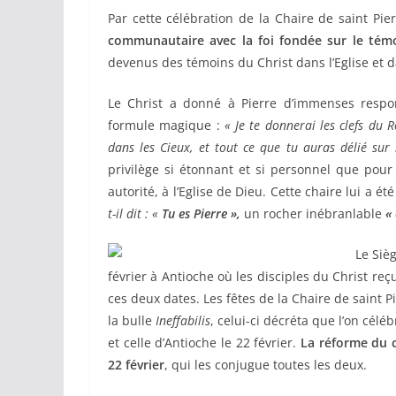
Par cette célébration de la Chaire de saint Pi
communautaire avec la foi fondée sur le tém
devenus des témoins du Christ dans l’Eglise et 
Le Christ a donné à Pierre d’immenses respo
formule magique :
« Je te donnerai les clefs du 
dans les Cieux, et tout ce que tu auras délié sur 
privilège si étonnant et si personnel que pour
autorité, à l’Eglise de Dieu. Cette chaire lui a 
t-il dit :
«
Tu es Pierre »,
un rocher inébranlable
« 
Le Sièg
février à Antioche où les disciples du Christ reç
ces deux dates. Les fêtes de la Chaire de saint P
la bulle
Ineffabilis
, celui-ci décréta que l’on célé
et celle d’Antioche le 22 février.
La réforme du ca
22 février
, qui les conjugue toutes les deux.