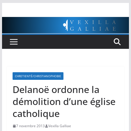
Passer
au
contenu
CHRETIENTÉ/CHRISTIANOPHOBIE
Delanoë ordonne la
démolition d’une église
catholique
7 novembre 2013
Vexilla Galliae