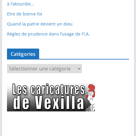
à l’absurdie…
Etre de bonne foi
Quand la patrie devient un dieu
Règles de prudence dans l’usage de l’I.A.
Catégories
C
a
t
é
g
o
r
i
e
s