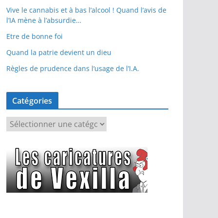
Vive le cannabis et à bas l’alcool ! Quand l’avis de
l’IA mène à l’absurdie…
Etre de bonne foi
Quand la patrie devient un dieu
Règles de prudence dans l’usage de l’I.A.
Catégories
C
a
t
é
g
o
r
i