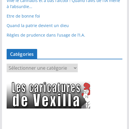
Vive le cannabis et à bas l’alcool ! Quand l’avis de l’IA mène
à l’absurdie…
Etre de bonne foi
Quand la patrie devient un dieu
Règles de prudence dans l’usage de l’I.A.
Catégories
C
a
t
é
g
o
r
i
e