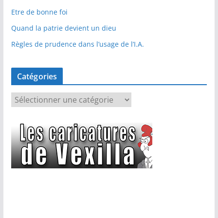
Etre de bonne foi
Quand la patrie devient un dieu
Règles de prudence dans l’usage de l’I.A.
Catégories
C
a
t
é
g
o
r
i
e
s