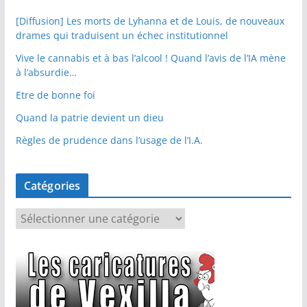
[Diffusion] Les morts de Lyhanna et de Louis, de nouveaux
drames qui traduisent un échec institutionnel
Vive le cannabis et à bas l’alcool ! Quand l’avis de l’IA mène
à l’absurdie…
Etre de bonne foi
Quand la patrie devient un dieu
Règles de prudence dans l’usage de l’I.A.
Catégories
C
a
t
é
g
o