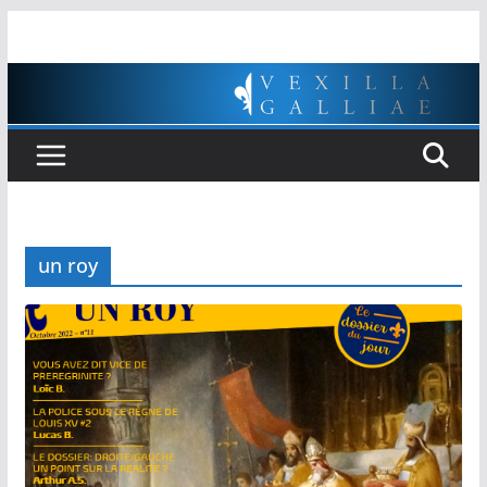
Passer
au
contenu
un roy