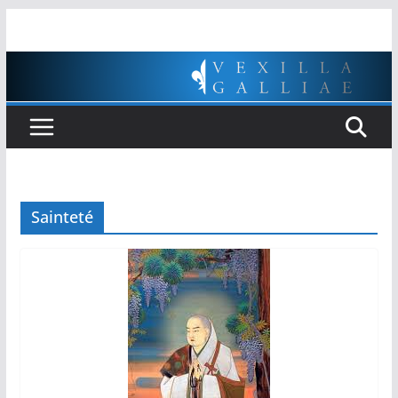
Passer
au
contenu
Sainteté