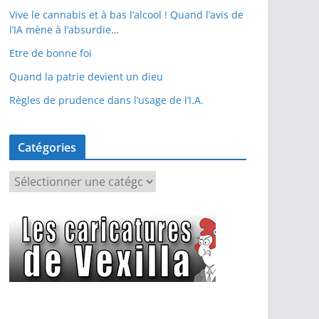
Vive le cannabis et à bas l’alcool ! Quand l’avis de
l’IA mène à l’absurdie…
Etre de bonne foi
Quand la patrie devient un dieu
Règles de prudence dans l’usage de l’I.A.
Catégories
C
a
t
é
g
o
r
i