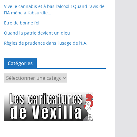
Vive le cannabis et à bas l’alcool ! Quand l’avis de
l’IA mène à l’absurdie…
Etre de bonne foi
Quand la patrie devient un dieu
Règles de prudence dans l’usage de l’I.A.
Catégories
C
a
t
é
g
o
r
i