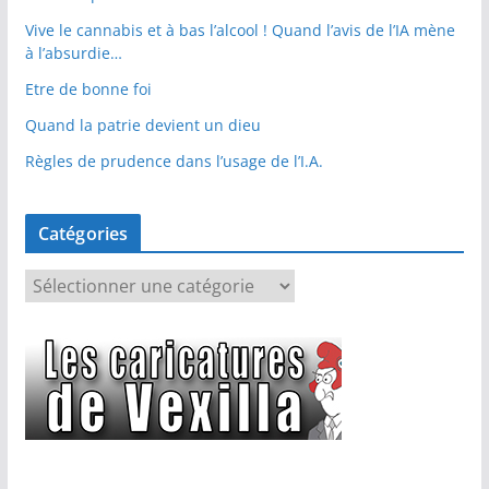
Vive le cannabis et à bas l’alcool ! Quand l’avis de l’IA mène
à l’absurdie…
Etre de bonne foi
Quand la patrie devient un dieu
Règles de prudence dans l’usage de l’I.A.
Catégories
C
a
t
é
g
o
r
i