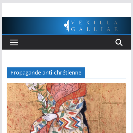
Passer
au
contenu
Propagande anti-chrétienne