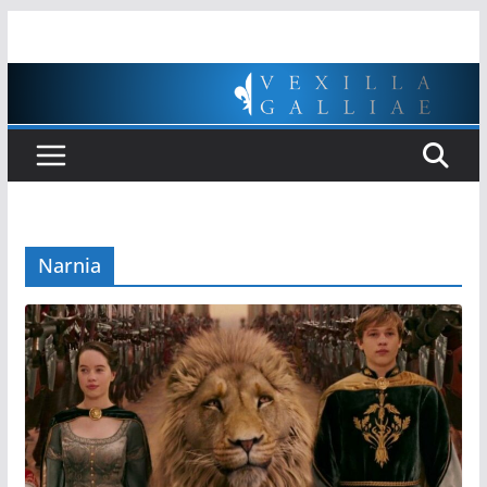
Passer
au
contenu
Narnia