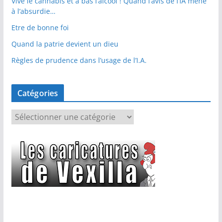
Vive le cannabis et à bas l’alcool ! Quand l’avis de l’IA mène
à l’absurdie…
Etre de bonne foi
Quand la patrie devient un dieu
Règles de prudence dans l’usage de l’I.A.
Catégories
C
a
t
é
g
o
r
i
e