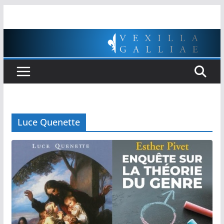
Passer
au
contenu
Luce Quenette