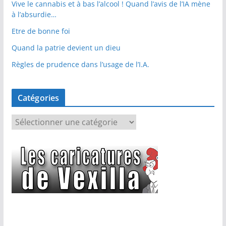
Vive le cannabis et à bas l’alcool ! Quand l’avis de l’IA mène
à l’absurdie…
Etre de bonne foi
Quand la patrie devient un dieu
Règles de prudence dans l’usage de l’I.A.
Catégories
C
a
t
é
g
o
r
i
e