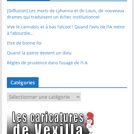
[Diffusion] Les morts de Lyhanna et de Louis, de nouveaux
drames qui traduisent un échec institutionnel
Vive le cannabis et à bas l’alcool ! Quand l’avis de l’IA mène
à l’absurdie…
Etre de bonne foi
Quand la patrie devient un dieu
Règles de prudence dans l’usage de l’I.A.
Catégories
C
a
t
é
g
o