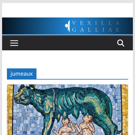
Passer
au
contenu
jumeaux